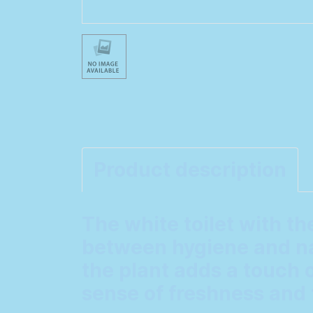
Product description
The white toilet with th
between hygiene and nat
the plant adds a touch o
sense of freshness and 