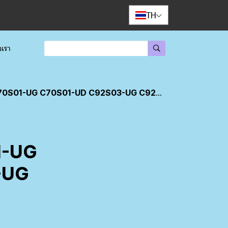
TH
อเรา
70S01-UD C92S03-UG C92S02-UG C92N02-UG
M-UG
-UG