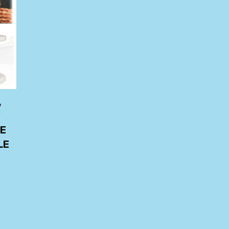
,
V
LE
LE