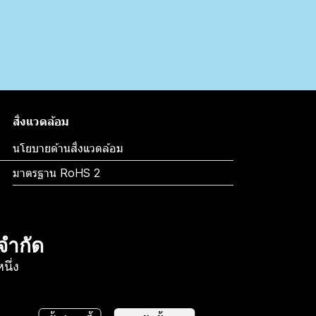
สิ่งแวดล้อม
นโยบายด้านสิ่งแวดล้อม
มาตรฐาน RoHS 2
 จำกัด
ึ่ง