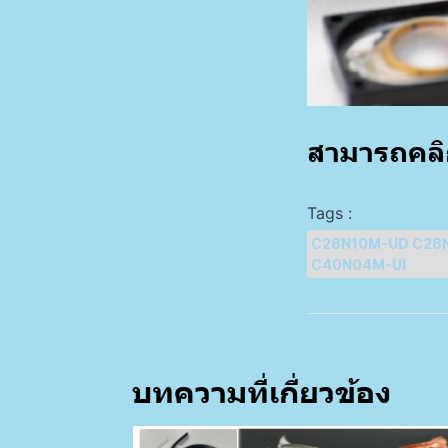
สามารถคลิก
Tags :
C28N10M-UD C28
C40N04M-UI
บทความที่เกี่ยวข้อง