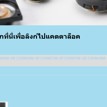
ที่นี่เพื่อลิงก์ไปแคตตาล็อค
N06M-UD C28N09M-UF C36N07M-UF C36N11M-UD C36N04M