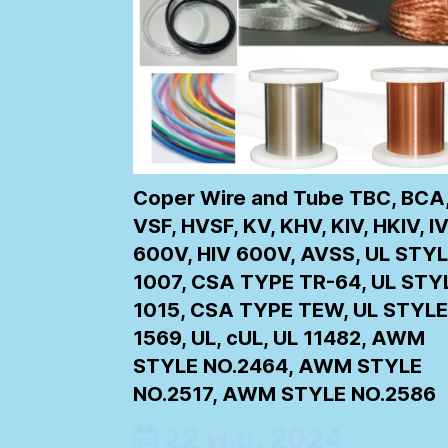
Coper Wire and Tube TBC, BCA
VSF, HVSF, KV, KHV, KIV, HKIV, I
600V, HIV 600V, AVSS, UL STY
1007, CSA TYPE TR-64, UL STY
1015, CSA TYPE TEW, UL STYLE
1569, UL, cUL, UL 11482, AWM
STYLE NO.2464, AWM STYLE
NO.2517, AWM STYLE NO.2586
22 พ.ย. 2024