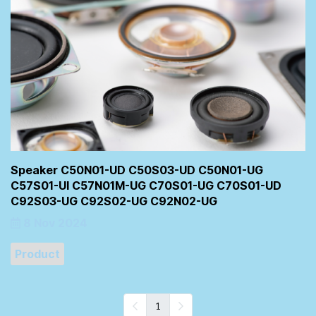
Speaker C50N01-UD C50S03-UD C50N01-UG
C57S01-UI C57N01M-UG C70S01-UG C70S01-UD
C92S03-UG C92S02-UG C92N02-UG
8 Nov 2024
Product
1