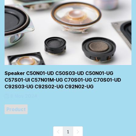
Speaker C50N01-UD C50S03-UD C50N01-UG
C57S01-UI C57N01M-UG C70S01-UG C70S01-UD
C92S03-UG C92S02-UG C92N02-UG
8 Nov 2024
Product
1